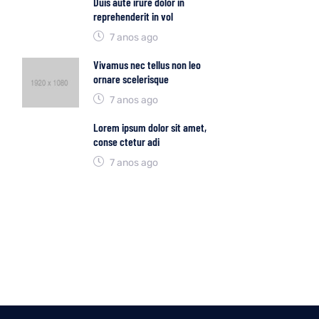
Duis aute irure dolor in
reprehenderit in vol
7 anos ago
Vivamus nec tellus non leo
ornare scelerisque
7 anos ago
Lorem ipsum dolor sit amet,
conse ctetur adi
7 anos ago