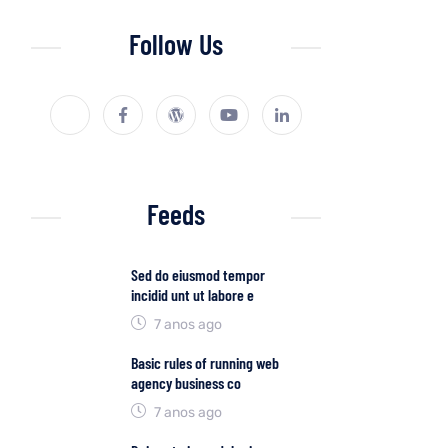
Follow Us
Feeds
Sed do eiusmod tempor
incidid unt ut labore e
7 anos ago
Basic rules of running web
agency business co
7 anos ago